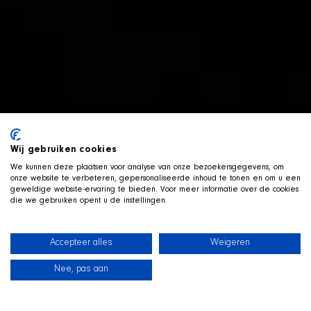
Wij gebruiken cookies
We kunnen deze plaatsen voor analyse van onze bezoekersgegevens, om
onze website te verbeteren, gepersonaliseerde inhoud te tonen en om u een
geweldige website-ervaring te bieden. Voor meer informatie over de cookies
die we gebruiken opent u de instellingen.
Accepteer alles
Weigeren
Nee, pas aan
News
Our dogs
Beach Shop
Contact