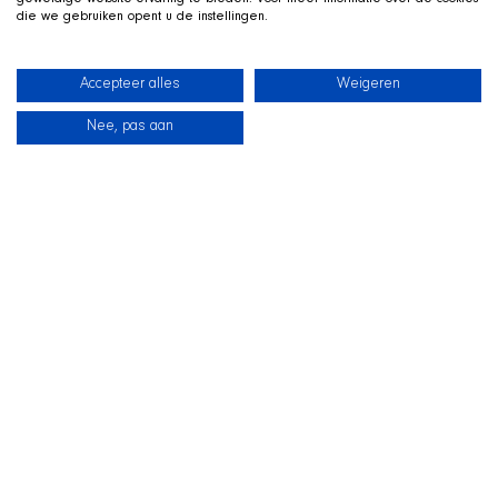
geweldige website-ervaring te bieden. Voor meer informatie over de cookies
die we gebruiken opent u de instellingen.
Accepteer alles
Weigeren
Nee, pas aan
News
Our dogs
Beach Shop
Contact
LIVE ON TWITCH
G
ame along with the SHIR Crew
We stream live on Twitch, with Qai stretched out in his
basket beside us on camera. Drop by, ask us about the
shelter and support the dogs during the stream.
Visit the SHIR Crew
Straight to Twitch