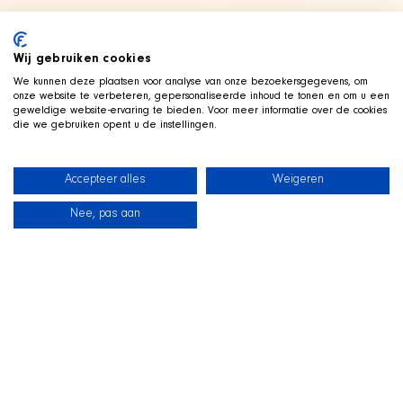
Wij gebruiken cookies
We kunnen deze plaatsen voor analyse van onze bezoekersgegevens, om
onze website te verbeteren, gepersonaliseerde inhoud te tonen en om u een
geweldige website-ervaring te bieden. Voor meer informatie over de cookies
die we gebruiken opent u de instellingen.
Accepteer alles
Weigeren
Nee, pas aan
News
Our dogs
Beach Shop
Contact
LIVE ON TWITCH
G
ame along with the SHIR Crew
We stream live on Twitch, with Qai stretched out in his