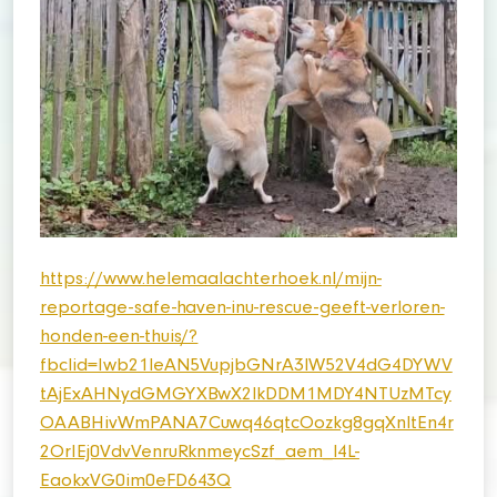
https://www.helemaalachterhoek.nl/mijn-
reportage-safe-haven-inu-rescue-geeft-verloren-
honden-een-thuis/?
fbclid=Iwb21leAN5VupjbGNrA3lW52V4dG4DYWV
tAjExAHNydGMGYXBwX2lkDDM1MDY4NTUzMTcy
OAABHivWmPANA7Cuwq46qtcOozkg8gqXnltEn4r
2OrIEj0VdvVenruRknmeycSzf_aem_l4L-
EaokxVG0im0eFD643Q