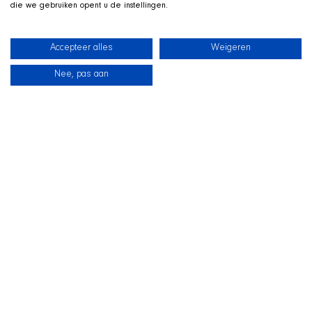
die we gebruiken opent u de instellingen.
Accepteer alles
Weigeren
Nee, pas aan
News
Our dogs
Beach Shop
Contact
LIVE ON TWITCH
G
ame along with the SHIR Crew
We stream live on Twitch, with Qai stretched out in his
basket beside us on camera. Drop by, ask us about the
shelter and support the dogs during the stream.
Visit the SHIR Crew
Straight to Twitch