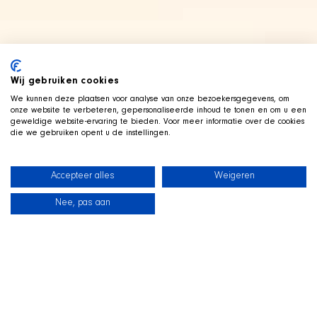
Wij gebruiken cookies
We kunnen deze plaatsen voor analyse van onze bezoekersgegevens, om
onze website te verbeteren, gepersonaliseerde inhoud te tonen en om u een
geweldige website-ervaring te bieden. Voor meer informatie over de cookies
die we gebruiken opent u de instellingen.
Accepteer alles
Weigeren
Nee, pas aan
News
Our dogs
Beach Shop
Contact
LIVE ON TWITCH