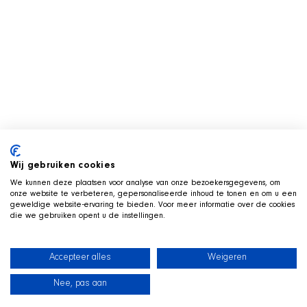
Wij gebruiken cookies
We kunnen deze plaatsen voor analyse van onze bezoekersgegevens, om
onze website te verbeteren, gepersonaliseerde inhoud te tonen en om u een
geweldige website-ervaring te bieden. Voor meer informatie over de cookies
die we gebruiken opent u de instellingen.
Accepteer alles
Weigeren
Nee, pas aan
News
Our dogs
Beach Shop
Contact