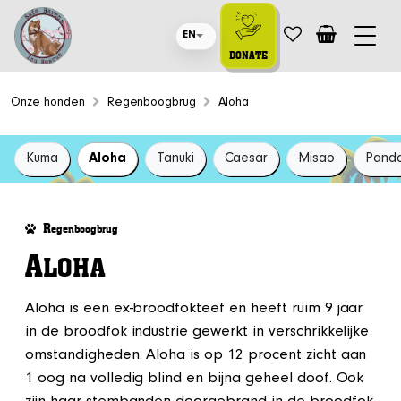
EN
DONATE
Onze honden
Regenboogbrug
Aloha
Kuma
Aloha
Tanuki
Caesar
Misao
Pand
R
egenboogbrug
A
LOHA
Aloha is een ex-broodfokteef en heeft ruim 9 jaar
in de broodfok industrie gewerkt in verschrikkelijke
omstandigheden. Aloha is op 12 procent zicht aan
1 oog na volledig blind en bijna geheel doof. Ook