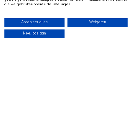
geweldige website-ervaring te bieden. Voor meer informatie over de cookies
die we gebruiken opent u de instellingen.
Accepteer alles
Weigeren
Nee, pas aan
News
Our dogs
Beach Shop
Contact
LIVE ON TWITCH
G
ame along with the SHIR Crew
We stream live on Twitch, with Qai stretched out in his
basket beside us on camera. Drop by, ask us about the
shelter and support the dogs during the stream.
Visit the SHIR Crew
Straight to Twitch