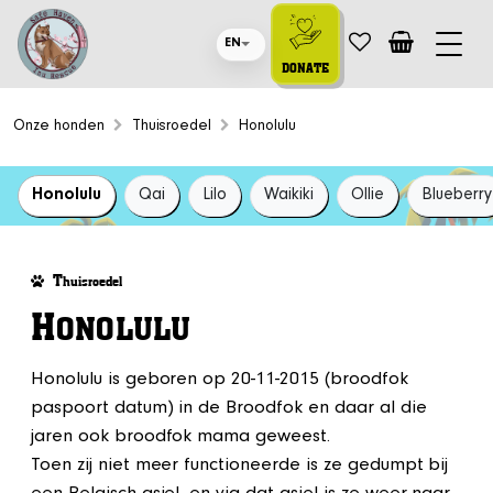
EN
DONATE
Onze honden
Thuisroedel
Honolulu
Honolulu
Qai
Lilo
Waikiki
Ollie
Blueberry
T
huisroedel
H
ONOLULU
Honolulu is geboren op 20-11-2015 (broodfok
paspoort datum) in de Broodfok en daar al die
jaren ook broodfok mama geweest.
Toen zij niet meer functioneerde is ze gedumpt bij