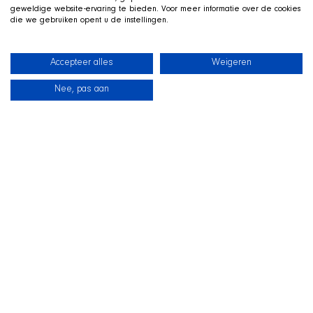
geweldige website-ervaring te bieden. Voor meer informatie over de cookies
die we gebruiken opent u de instellingen.
Accepteer alles
Weigeren
Nee, pas aan
News
Our dogs
Beach Shop
Contact
LIVE ON TWITCH
G
ame along with the SHIR Crew
We stream live on Twitch, with Qai stretched out in his
basket beside us on camera. Drop by, ask us about the
shelter and support the dogs during the stream.