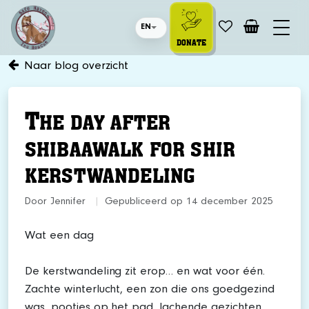
EN
DONATE
Naar blog overzicht
T
HE DAY AFTER
SHIBAAWALK FOR SHIR
KERSTWANDELING
Door Jennifer
|
Gepubliceerd op 14 december 2025
Wat een dag
De kerstwandeling zit erop… en wat voor één.
Zachte winterlucht, een zon die ons goedgezind
was, pootjes op het pad, lachende gezichten