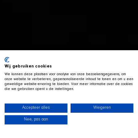
Wij gebruiken cookies
We kunnen deze plaatsen voor analyse van onze bezoekersgegevens, om
onze website te verbeteren, gepersonaliseerde inhoud te tonen en om u een
geweldige website-ervaring te bieden. Voor meer informatie over de cookies
die we gebruiken opent u de instellingen.
Accepteer alles
Weigeren
Nee, pas aan
News
Our dogs
Beach Shop
Contact