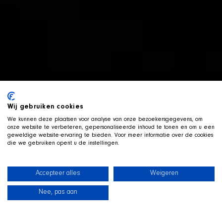
Wij gebruiken cookies
We kunnen deze plaatsen voor analyse van onze bezoekersgegevens, om
onze website te verbeteren, gepersonaliseerde inhoud te tonen en om u een
geweldige website-ervaring te bieden. Voor meer informatie over de cookies
die we gebruiken opent u de instellingen.
Accepteer alles
Weigeren
Nee, pas aan
News
Our dogs
Beach Shop
Contact