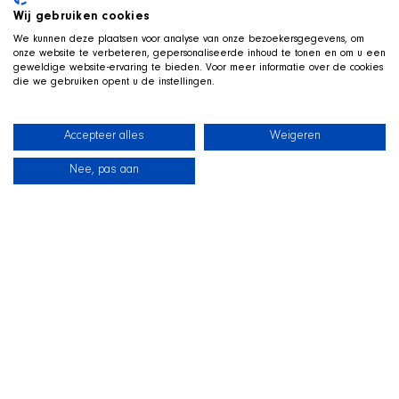
Wij gebruiken cookies
We kunnen deze plaatsen voor analyse van onze bezoekersgegevens, om
onze website te verbeteren, gepersonaliseerde inhoud te tonen en om u een
geweldige website-ervaring te bieden. Voor meer informatie over de cookies
die we gebruiken opent u de instellingen.
Accepteer alles
Weigeren
Nee, pas aan
News
Our dogs
Beach Shop
Contact
LIVE ON TWITCH
G
ame along with the SHIR Crew
We stream live on Twitch, with Qai stretched out in his
basket beside us on camera. Drop by, ask us about the