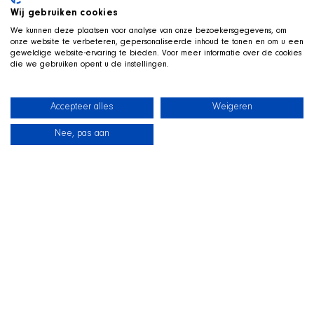
Wij gebruiken cookies
We kunnen deze plaatsen voor analyse van onze bezoekersgegevens, om
onze website te verbeteren, gepersonaliseerde inhoud te tonen en om u een
geweldige website-ervaring te bieden. Voor meer informatie over de cookies
die we gebruiken opent u de instellingen.
Accepteer alles
Weigeren
Nee, pas aan
News
Our dogs
Beach Shop
Contact
LIVE ON TWITCH
G
ame along with the SHIR Crew
We stream live on Twitch, with Qai stretched out in his
basket beside us on camera. Drop by, ask us about the