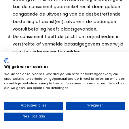
kan de consument geen enkel recht doen gelden
aangaande de uitvoering van de desbetreffende
bestelling of dienst(en), alvorens de bedongen
vooruitbetaling heeft plaatsgevonden.
De consument heeft de plicht om onjuistheden in
verstrekte of vermelde betaalgegevens onverwijld
aan de ondernemer te melden.
In geval van wanbetaling van de consument heeft
de ondernemer behoudens wettelijke beperkingen,
Wij gebruiken cookies
het recht om de vooraf aan de consument kenbaar
We kunnen deze plaatsen voor analyse van onze bezoekersgegevens, om
onze website te verbeteren, gepersonaliseerde inhoud te tonen en om u een
gemaakte redelijke kosten in rekening te brengen.
geweldige website-ervaring te bieden. Voor meer informatie over de cookies
die we gebruiken opent u de instellingen.
Artikel 17: Toepasselijk recht en Forumkeuze
1. Door het invullen van het bestelformulier op onze
Accepteer alles
Weigeren
sites aanvaardt u deze algemene voorwaarden en
Nee, pas aan
aanvaardt deze voorts dat deze deel zullen uitmaken
News
Our dogs
Beach Shop
Contact
van de koopovereenkomst tussen u en Safe Haven Inu