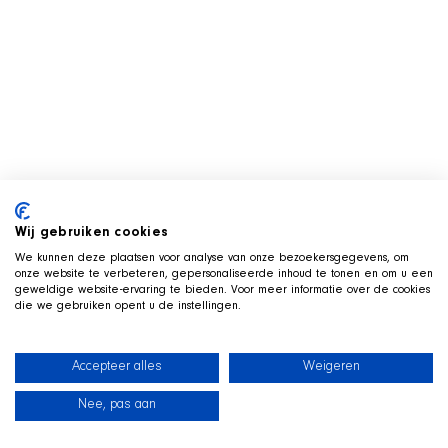
Wij gebruiken cookies
We kunnen deze plaatsen voor analyse van onze bezoekersgegevens, om
onze website te verbeteren, gepersonaliseerde inhoud te tonen en om u een
geweldige website-ervaring te bieden. Voor meer informatie over de cookies
die we gebruiken opent u de instellingen.
Accepteer alles
Weigeren
Nee, pas aan
News
Our dogs
Beach Shop
Contact