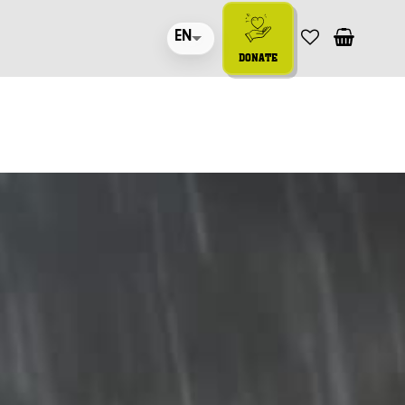
EN
DONATE