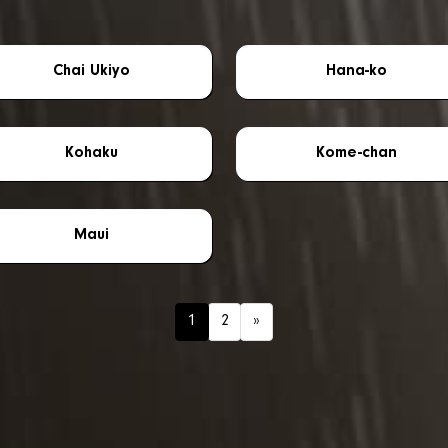
Chai Ukiyo
Hana-ko
Kohaku
Kome-chan
Maui
1
2
»