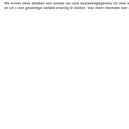
We kunnen deze plaatsen voor analyse van onze bezoekersgegevens, om onze we
en om u een geweldige website-ervaring te bieden. Voor meer informatie over d
LIVE ON TWITCH
G
ame along with t
We stream live on Twitch, with Qai s
us on camera. Drop by, ask us about
dogs during the stream.