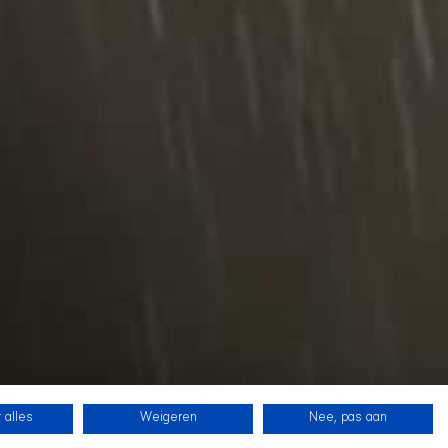
 alles
Weigeren
Nee, pas aan