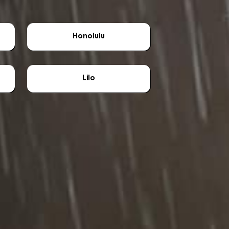
Honolulu
Lilo