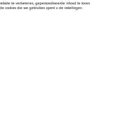
bsite te verbeteren, gepersonaliseerde inhoud te tonen
e cookies die we gebruiken opent u de instellingen.
he SHIR Crew
Visit the SHIR Crew
tretched out in his basket beside
Straight to Twitch
 the shelter and support the