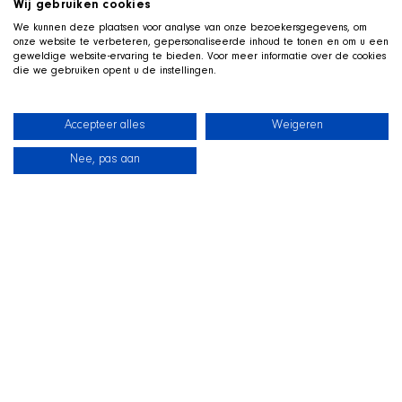
Wij gebruiken cookies
We kunnen deze plaatsen voor analyse van onze bezoekersgegevens, om
onze website te verbeteren, gepersonaliseerde inhoud te tonen en om u een
geweldige website-ervaring te bieden. Voor meer informatie over de cookies
die we gebruiken opent u de instellingen.
Accepteer alles
Weigeren
Nee, pas aan
Neuigkeiten
Unsere Hunde
Strandshop
Kontakt