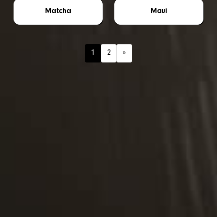
Matcha
Maui
1
2
»