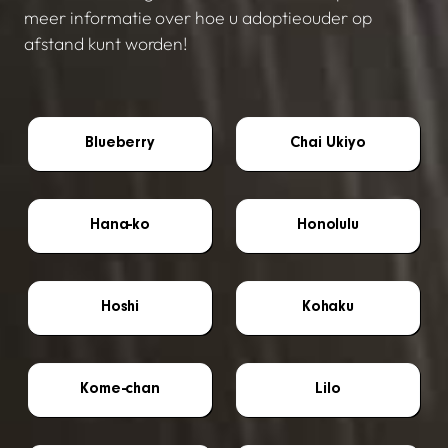
meer informatie over hoe u adoptieouder op
afstand kunt worden!
Blueberry
Chai Ukiyo
Hana-ko
Honolulu
Hoshi
Kohaku
Kome-chan
Lilo