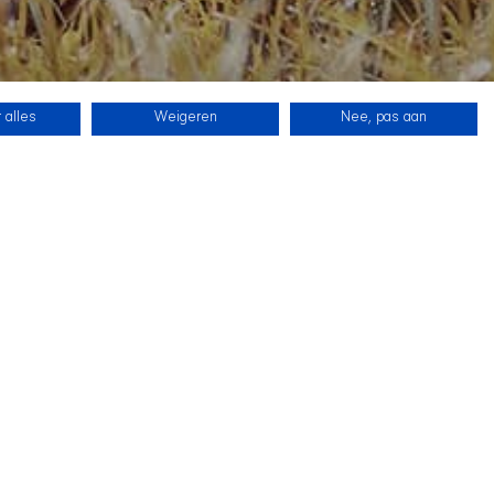
 alles
Weigeren
Nee, pas aan
SHIR CREW
Folgen Sie uns auf Twitch
 HUNDE KENNEN
er wieder vorbei!