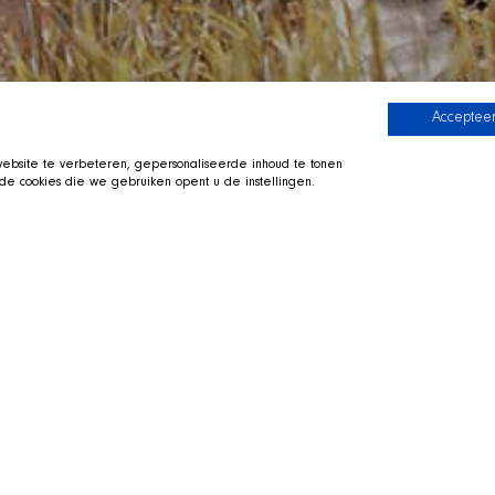
Accepteer
bsite te verbeteren, gepersonaliseerde inhoud te tonen
e cookies die we gebruiken opent u de instellingen.
INEN UNSERER ADOPTIERBAREN
ne Hunde zur Adoption verfuegbar. Bitte schauen Sie spaet