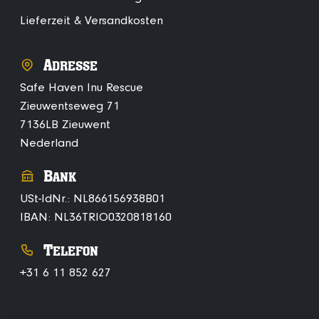
Lieferzeit & Versandkosten
A
DRESSE
Safe Haven Inu Rescue
Zieuwentseweg 71
7136LB Zieuwent
Nederland
B
ANK
USt-IdNr.: NL866156938B01
IBAN: NL36TRIO0320818160
T
ELEFON
+31 6 11 852 627