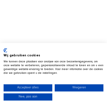
Wij gebruiken cookies
We kunnen deze plaatsen voor analyse van onze bezoekersgegevens, om
onze website te verbeteren, gepersonaliseerde inhoud te tonen en om u een
geweldige website-ervaring te bieden. Voor meer informatie over de cookies
die we gebruiken opent u de instellingen.
Accepteer alles
Weigeren
Nee, pas aan
Neuigkeiten
Unsere Hunde
Strandshop
Kontakt