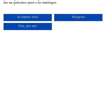
die we gebruiken opent u de instellingen.
Accepteer alles
Weigeren
Nee, pas aan
Neuigkeiten
Unsere Hunde
Strandshop
Kontakt
LIVE AUF TWITCH
Z
ockt mit der SHIR Crew
Wir streamen live auf Twitch, mit Qai ausgestreckt in seinem
Koerbchen neben uns im Bild. Schauen Sie vorbei, fragen Sie
uns zur Aufnahme und unterstuetzen Sie die Hunde
waehrend des Streams.
Zur SHIR Crew