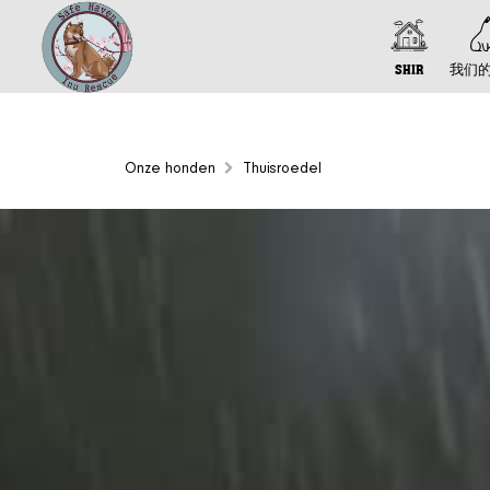
SHIR
我们
Onze honden
Thuisroedel