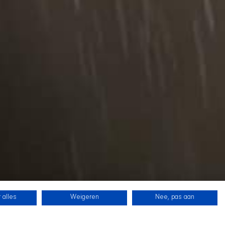
 alles
Weigeren
Nee, pas aan
SHIR CREW
在 Twitch 上关注我们