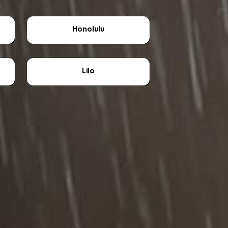
Honolulu
Lilo