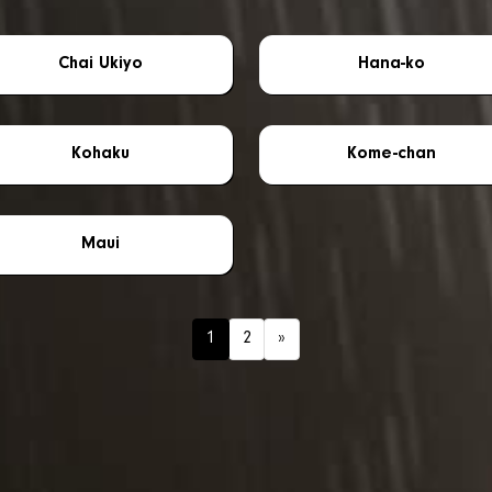
Chai Ukiyo
Hana-ko
Kohaku
Kome-chan
Maui
1
2
»