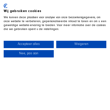
Wij gebruiken cookies
We kunnen deze plaatsen voor analyse van onze bezoekersgegevens, om
onze website te verbeteren, gepersonaliseerde inhoud te tonen en om u een
geweldige website-ervaring te bieden. Voor meer informatie over de cookies
die we gebruiken opent u de instellingen.
Accepteer alles
Weigeren
Nee, pas aan
新闻
我们的狗狗
海滩商店
联系
TWITCH 直播中
和
SHIR Crew 一起玩
我们在 Twitch 上直播游戏，狗狗 Qai 就趴在旁边的狗窝里一