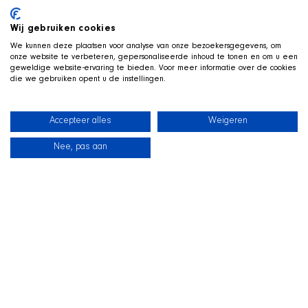
Wij gebruiken cookies
We kunnen deze plaatsen voor analyse van onze bezoekersgegevens, om
onze website te verbeteren, gepersonaliseerde inhoud te tonen en om u een
geweldige website-ervaring te bieden. Voor meer informatie over de cookies
die we gebruiken opent u de instellingen.
Accepteer alles
Weigeren
Nee, pas aan
新闻
我们的狗狗
海滩商店
联系