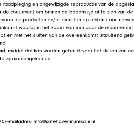
e raadpleging en ongewijzigde reproductie van de opgesla
or de consument om binnen de bedenktijd af te zien van d
spersoon die producten en/of diensten op afstand aan cons
enkomst waarbij in het kader van een door de onderneme
tot en met het sluiten van de overeenkomst uitsluitend ge
nd;
and
: middel dat kan worden gebruikt voor het sluiten van 
imte zijn samengekomen.
5E-mailadres: info@safehaveninurescue.nl