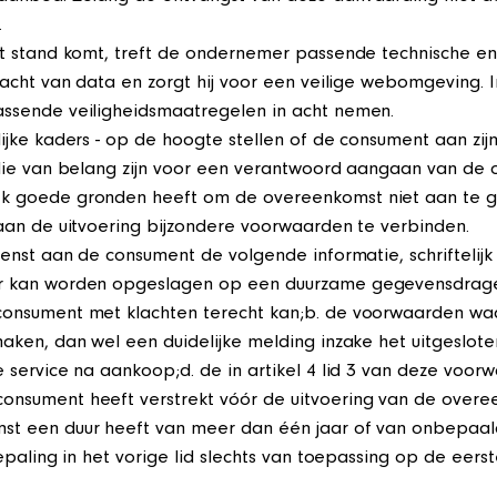
.
ot stand komt, treft de ondernemer passende technische en
racht van data en zorgt hij voor een veilige webomgeving. 
ssende veiligheidsmaatregelen in acht nemen.
jke kaders - op de hoogte stellen of de consument aan zijn
 die van belang zijn voor een verantwoord aangaan van de 
 goede gronden heeft om de overeenkomst niet aan te ga
aan de uitvoering bijzondere voorwaarden te verbinden.
ienst aan de consument de volgende informatie, schriftelij
r kan worden opgeslagen op een duurzame gegevensdrager
consument met klachten terecht kan;b. de voorwaarden w
ken, dan wel een duidelijke melding inzake het uitgesloten
 service na aankoop;d. de in artikel 4 lid 3 van deze vo
nsument heeft verstrekt vóór de uitvoering van de overee
t een duur heeft van meer dan één jaar of van onbepaald
paling in het vorige lid slechts van toepassing op de eerst