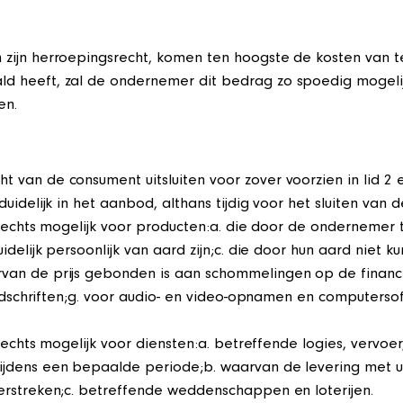
zijn herroepingsrecht, komen ten hoogste de kosten van te
 heeft, zal de ondernemer dit bedrag zo spoedig mogelijk
en.
van de consument uitsluiten voor zover voorzien in lid 2 en
uidelijk in het aanbod, althans tijdig voor het sluiten van
 slechts mogelijk voor producten:a. die door de ondernemer
idelijk persoonlijk van aard zijn;c. die door hun aard niet
rvan de prijs gebonden is aan schommelingen op de fina
 tijdschriften;g. voor audio- en video-opnamen en compute
lechts mogelijk voor diensten:a. betreffende logies, vervoer,
ijdens een bepaalde periode;b. waarvan de levering met u
erstreken;c. betreffende weddenschappen en loterijen.