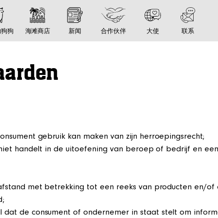
的狗狗
海滩商店
新闻
合作伙伴
大使
联系
aarden
consument gebruik kan maken van zijn herroepingsrecht;
e niet handelt in de uitoefening van beroep of bedrijf en
fstand met betrekking tot een reeks van producten en/of d
d;
el dat de consument of ondernemer in staat stelt om informa