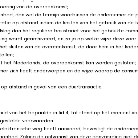
tvoering van de overeenkomst;
anbod, dan wel de termijn waarbinnen de ondernemer de pr
catie op afstand indien de kosten van het gebruik van de 
ag dan het reguliere basistarief voor het gebruikte comm
ng wordt gearchiveerd, en zo ja op welke wijze deze voor 
et sluiten van de overeenkomst, de door hem in het kade
ellen;
st het Nederlands, de overeenkomst kan worden gesloten;
r zich heeft onderworpen en de wijze waarop de consume
p afstand in geval van een duurtransactie.
ud van het bepaalde in lid 4, tot stand op het moment v
 gestelde voorwaarden.
elektronische weg heeft aanvaard, bevestigt de onderneme
aanbod. Zolang de ontvangst van deze aanvaarding niet d