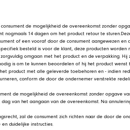
e consument de mogelijkheid de overeenkomst zonder opg
t nogmaals 14 dagen om het product retour te sturen.Dez
onsument of een vooraf door de consument aangewezen e
specifiek besteld is voor de klant, deze producten worden 
 zorgvuldig omgaan met het product en de verpakking. Hij z
odig is om te kunnen beoordelen of hij het product wenst te
het product met alle geleverde toebehoren en - indien redel
neren, conform de door de ondernemer verstrekte redelijke
nsument de mogelijkheid de overeenkomst zonder opgave v
e dag van het aangaan van de overeenkomst. Na annuleri
srecht, zal de consument zich richten naar de door de onde
en duidelijke instructies.