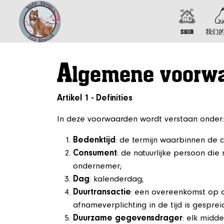
SHIR
我们
A
lgemene voorw
Artikel 1 - Definities
In deze voorwaarden wordt verstaan onder:
Bedenktijd
: de termijn waarbinnen de 
Consument
: de natuurlijke persoon di
ondernemer;
Dag
: kalenderdag;
Duurtransactie
: een overeenkomst op a
afnameverplichting in de tijd is gesprei
Duurzame gegevensdrager
: elk midd