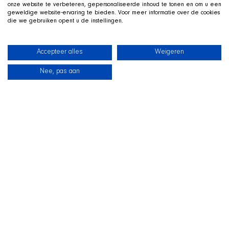
onze website te verbeteren, gepersonaliseerde inhoud te tonen en om u een
geweldige website-ervaring te bieden. Voor meer informatie over de cookies
die we gebruiken opent u de instellingen.
Accepteer alles
Weigeren
Nee, pas aan
新闻
我们的狗狗
海滩商店
联系
TWITCH 直播中
和
SHIR Crew 一起玩
我们在 Twitch 上直播游戏，狗狗 Qai 就趴在旁边的狗窝里一
同出镜。欢迎来看看、提问，并在直播中支持这些狗狗。
前往 SHIR Crew 页面
直接前往 Twitch