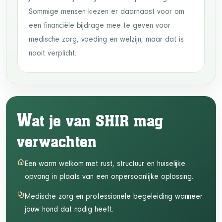
Sommige mensen kiezen er daarnaast voor om
een financiële bijdrage mee te geven voor
medische zorg, voeding en welzijn, maar dat is
nooit verplicht.
W
at je van SHIR mag
verwachten
Een warm welkom met rust, structuur en huiselijke
opvang in plaats van een onpersoonlijke oplossing.
Medische zorg en professionele begeleiding wanneer
jouw hond dat nodig heeft.