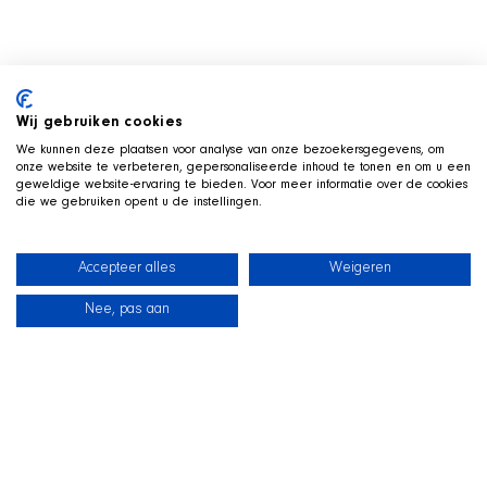
Wij gebruiken cookies
We kunnen deze plaatsen voor analyse van onze bezoekersgegevens, om
onze website te verbeteren, gepersonaliseerde inhoud te tonen en om u een
geweldige website-ervaring te bieden. Voor meer informatie over de cookies
die we gebruiken opent u de instellingen.
Accepteer alles
Weigeren
Nee, pas aan
新闻
我们的狗狗
海滩商店
联系
TWITCH 直播中