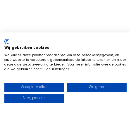
Wij gebruiken cookies
We kunnen deze plaatsen voor analyse van onze bezoekersgegevens, om
onze website te verbeteren, gepersonaliseerde inhoud te tonen en om u een
geweldige website-ervaring te bieden. Voor meer informatie over de cookies
die we gebruiken opent u de instellingen.
Accepteer alles
Weigeren
Nee, pas aan
News
Our dogs
Beach Shop
Contact