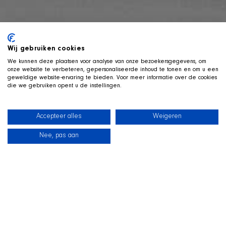
Wij gebruiken cookies
We kunnen deze plaatsen voor analyse van onze bezoekersgegevens, om
onze website te verbeteren, gepersonaliseerde inhoud te tonen en om u een
geweldige website-ervaring te bieden. Voor meer informatie over de cookies
die we gebruiken opent u de instellingen.
Accepteer alles
Weigeren
Nee, pas aan
News
Our dogs
Beach Shop
Contact