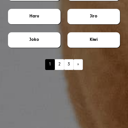
Haru
Jiro
Joko
Kiwi
1
2
3
»