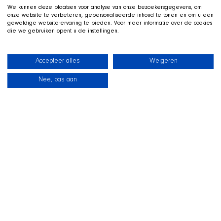
We kunnen deze plaatsen voor analyse van onze bezoekersgegevens, om
onze website te verbeteren, gepersonaliseerde inhoud te tonen en om u een
geweldige website-ervaring te bieden. Voor meer informatie over de cookies
die we gebruiken opent u de instellingen.
Accepteer alles
Weigeren
Nee, pas aan
News
Our dogs
Beach Shop
Contact
LIVE ON TWITCH
G
ame along with the SHIR Crew
We stream live on Twitch, with Qai stretched out in his
basket beside us on camera. Drop by, ask us about the