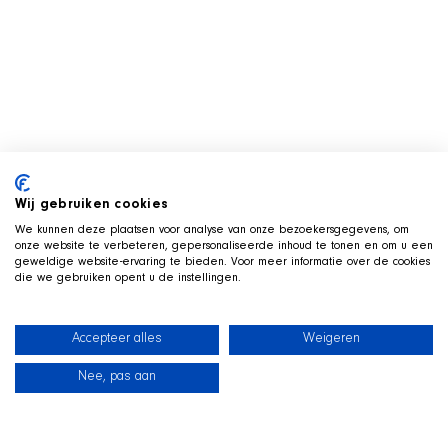
Wij gebruiken cookies
We kunnen deze plaatsen voor analyse van onze bezoekersgegevens, om
onze website te verbeteren, gepersonaliseerde inhoud te tonen en om u een
geweldige website-ervaring te bieden. Voor meer informatie over de cookies
die we gebruiken opent u de instellingen.
Accepteer alles
Weigeren
Nee, pas aan
News
Our dogs
Beach Shop
Contact