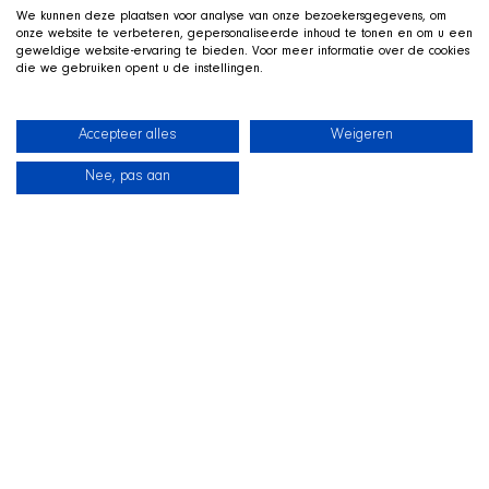
We kunnen deze plaatsen voor analyse van onze bezoekersgegevens, om
onze website te verbeteren, gepersonaliseerde inhoud te tonen en om u een
geweldige website-ervaring te bieden. Voor meer informatie over de cookies
die we gebruiken opent u de instellingen.
Accepteer alles
Weigeren
Nee, pas aan
News
Our dogs
Beach Shop
Contact
LIVE ON TWITCH
G
ame along with the SHIR Crew
We stream live on Twitch, with Qai stretched out in his
basket beside us on camera. Drop by, ask us about the