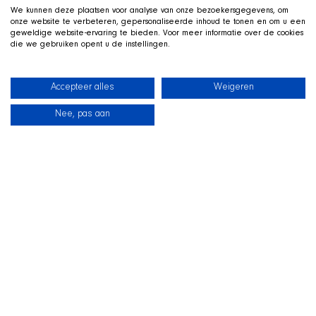
We kunnen deze plaatsen voor analyse van onze bezoekersgegevens, om
onze website te verbeteren, gepersonaliseerde inhoud te tonen en om u een
geweldige website-ervaring te bieden. Voor meer informatie over de cookies
die we gebruiken opent u de instellingen.
Accepteer alles
Weigeren
Nee, pas aan
News
Our dogs
Beach Shop
Contact
LIVE ON TWITCH
G
ame along with the SHIR Crew
We stream live on Twitch, with Qai stretched out in his
basket beside us on camera. Drop by, ask us about the