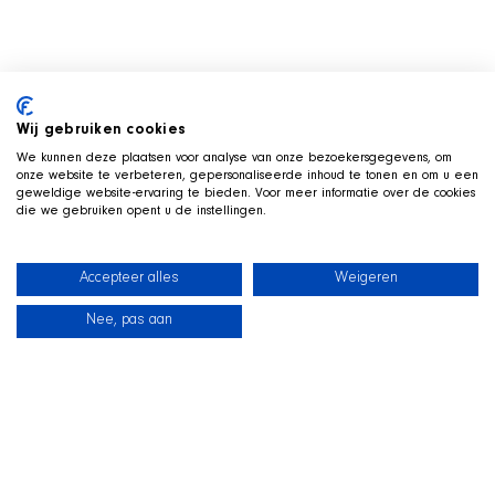
Wij gebruiken cookies
We kunnen deze plaatsen voor analyse van onze bezoekersgegevens, om
onze website te verbeteren, gepersonaliseerde inhoud te tonen en om u een
geweldige website-ervaring te bieden. Voor meer informatie over de cookies
die we gebruiken opent u de instellingen.
Accepteer alles
Weigeren
Nee, pas aan
News
Our dogs
Beach Shop
Contact