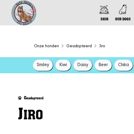
SHIR
OUR DOGS
Onze honden
Geadopteerd
Jiro
Smiley
Kiwi
Daisy
Beer
Chika
G
eadopteerd
J
IRO