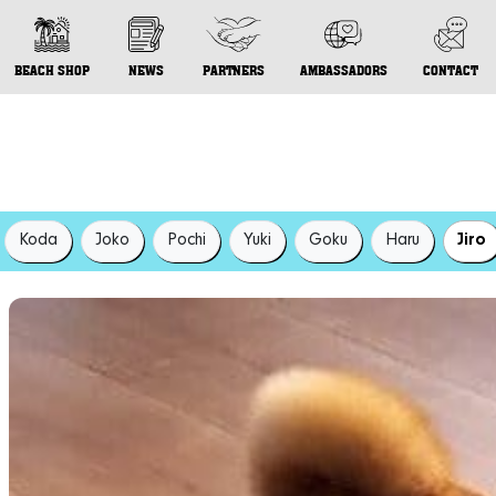
BEACH SHOP
NEWS
PARTNERS
AMBASSADORS
CONTACT
Koda
Joko
Pochi
Yuki
Goku
Haru
Jiro