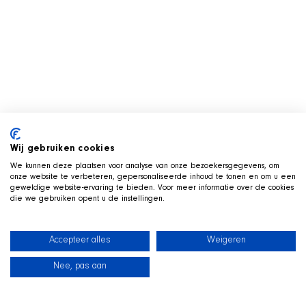
Wij gebruiken cookies
We kunnen deze plaatsen voor analyse van onze bezoekersgegevens, om
onze website te verbeteren, gepersonaliseerde inhoud te tonen en om u een
geweldige website-ervaring te bieden. Voor meer informatie over de cookies
die we gebruiken opent u de instellingen.
Accepteer alles
Weigeren
Nee, pas aan
News
Our dogs
Beach Shop
Contact