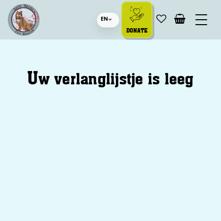
EN
DONATE
U
w verlanglijstje is leeg