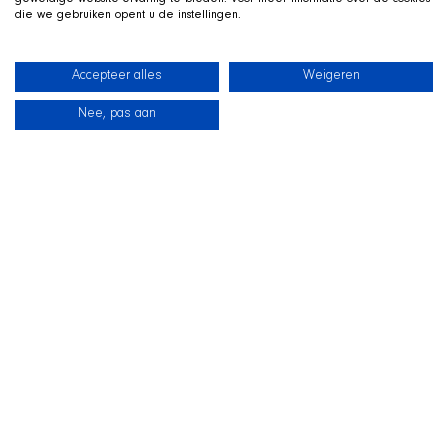
geweldige website-ervaring te bieden. Voor meer informatie over de cookies
die we gebruiken opent u de instellingen.
Accepteer alles
Weigeren
Nee, pas aan
News
Our dogs
Beach Shop
Contact
LIVE ON TWITCH
G
ame along with the SHIR Crew
We stream live on Twitch, with Qai stretched out in his
basket beside us on camera. Drop by, ask us about the
shelter and support the dogs during the stream.
Visit the SHIR Crew
Straight to Twitch