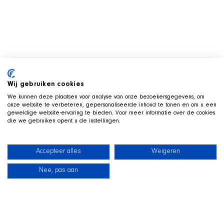
Wij gebruiken cookies
We kunnen deze plaatsen voor analyse van onze bezoekersgegevens, om
onze website te verbeteren, gepersonaliseerde inhoud te tonen en om u een
geweldige website-ervaring te bieden. Voor meer informatie over de cookies
die we gebruiken opent u de instellingen.
Accepteer alles
Weigeren
Nee, pas aan
Neuigkeiten
Unsere Hunde
Strandshop
Kontakt