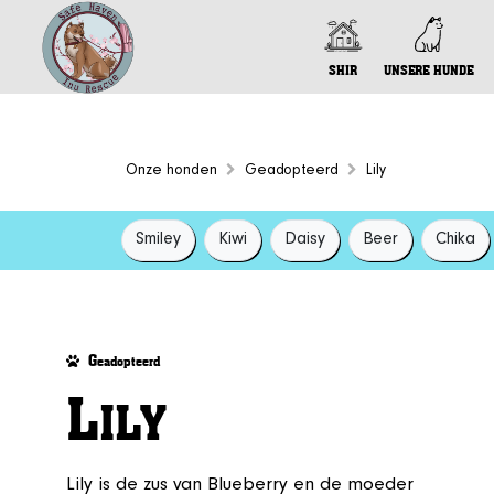
SHIR
UNSERE HUNDE
Onze honden
Geadopteerd
Lily
Smiley
Kiwi
Daisy
Beer
Chika
G
eadopteerd
L
ILY
Lily is de zus van Blueberry en de moeder