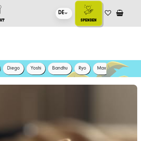
DE
KT
SPENDEN
Diego
Yoshi
Bandhu
Ryo
Max
Luna
W