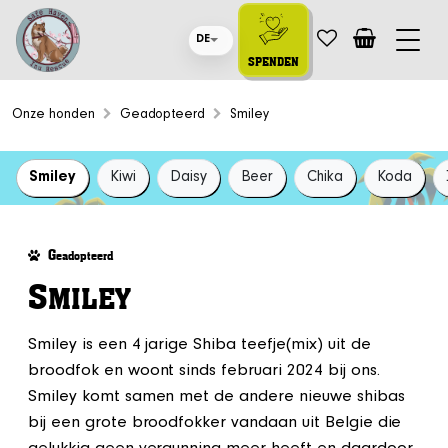
DE
SPENDEN
Onze honden
Geadopteerd
Smiley
Smiley
Kiwi
Daisy
Beer
Chika
Koda
G
eadopteerd
S
MILEY
Smiley is een 4 jarige Shiba teefje(mix) uit de
broodfok en woont sinds februari 2024 bij ons.
Smiley komt samen met de andere nieuwe shibas
bij een grote broodfokker vandaan uit Belgie die