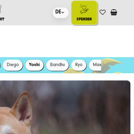
DE
KT
SPENDEN
Diego
Yoshi
Bandhu
Ryo
Max
Luna
W