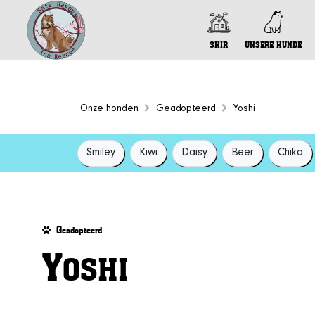
SHIR
UNSERE HUNDE
Onze honden
Geadopteerd
Yoshi
Smiley
Kiwi
Daisy
Beer
Chika
G
eadopteerd
Y
OSHI