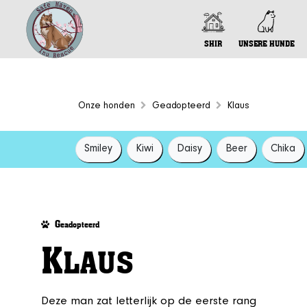
SHIR
UNSERE HUNDE
Onze honden
Geadopteerd
Klaus
Smiley
Kiwi
Daisy
Beer
Chika
G
eadopteerd
K
LAUS
Deze man zat letterlijk op de eerste rang