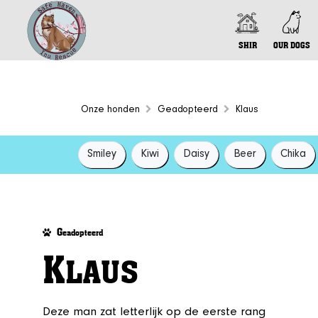
SHIR
OUR DOGS
Onze honden
Geadopteerd
Klaus
Smiley
Kiwi
Daisy
Beer
Chika
G
eadopteerd
K
LAUS
Deze man zat letterlijk op de eerste rang