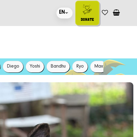
EN
DONATE
Diego
Yoshi
Bandhu
Ryo
Max
Luna
W