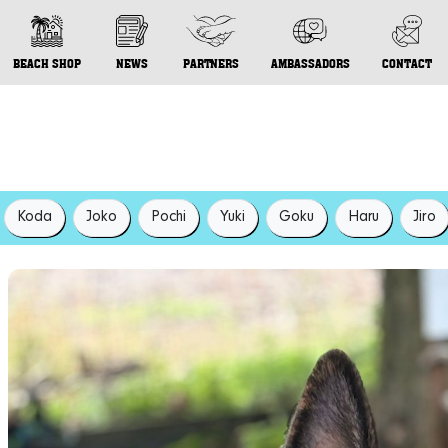
BEACH SHOP
NEWS
PARTNERS
AMBASSADORS
CONTACT
Koda
Joko
Pochi
Yuki
Goku
Haru
Jiro