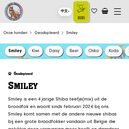
中文
捐助
Onze honden
Geadopteerd
Smiley
Smiley
Kiwi
Daisy
Beer
Chika
Koda
G
eadopteerd
S
MILEY
Smiley is een 4 jarige Shiba teefje(mix) uit de
broodfok en woont sinds februari 2024 bij ons.
Smiley komt samen met de andere nieuwe shibas
bij een grote broodfokker vandaan uit Belgie die