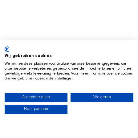
Wij gebruiken cookies
We kunnen deze plaatsen voor analyse van onze bezoekersgegevens, om
onze website te verbeteren, gepersonaliseerde inhoud te tonen en om u een
geweldige website-ervaring te bieden. Voor meer informatie over de cookies
die we gebruiken opent u de instellingen.
Accepteer alles
Weigeren
Nee, pas aan
新闻
我们的狗狗
海滩商店
联系