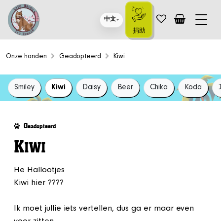
中文
捐助
Onze honden
Geadopteerd
Kiwi
Smiley
Kiwi
Daisy
Beer
Chika
Koda
G
eadopteerd
K
IWI
He Hallootjes
Kiwi hier ????
Ik moet jullie iets vertellen, dus ga er maar even