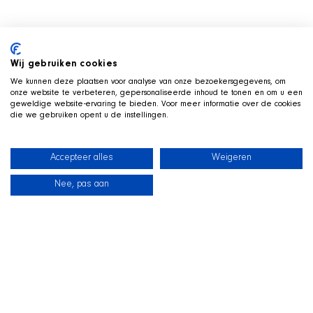
Wij gebruiken cookies
We kunnen deze plaatsen voor analyse van onze bezoekersgegevens, om
onze website te verbeteren, gepersonaliseerde inhoud te tonen en om u een
geweldige website-ervaring te bieden. Voor meer informatie over de cookies
die we gebruiken opent u de instellingen.
Accepteer alles
Weigeren
Nee, pas aan
新闻
我们的狗狗
海滩商店
联系