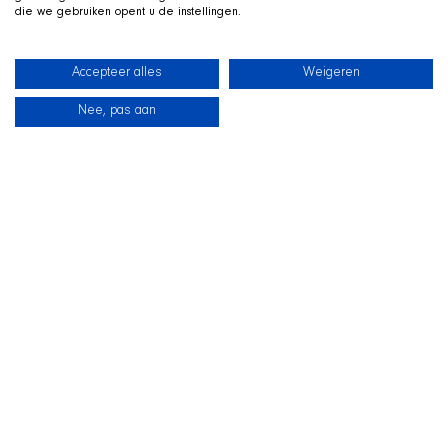
die we gebruiken opent u de instellingen.
Accepteer alles
Weigeren
Nee, pas aan
新闻
我们的狗狗
海滩商店
联系
TWITCH 直播中
和
SHIR Crew 一起玩
我们在 Twitch 上直播游戏，狗狗 Qai 就趴在旁边的狗窝里一
同出镜。欢迎来看看、提问，并在直播中支持这些狗狗。
前往 SHIR Crew 页面