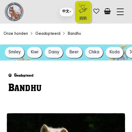
中文
捐助
Onze honden
Geadopteerd
Bandhu
Smiley
Kiwi
Daisy
Beer
Chika
Koda
J
G
eadopteerd
B
ANDHU