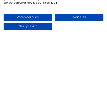
die we gebruiken opent u de instellingen.
Accepteer alles
Weigeren
Nee, pas aan
新闻
我们的狗狗
海滩商店
联系
TWITCH 直播中
和
SHIR Crew 一起玩
我们在 Twitch 上直播游戏，狗狗 Qai 就趴在旁边的狗窝里一
同出镜。欢迎来看看、提问，并在直播中支持这些狗狗。
前往 SHIR Crew 页面