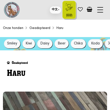
中文
捐助
Onze honden
Geadopteerd
Haru
Smiley
Kiwi
Daisy
Beer
Chika
Koda
J
G
eadopteerd
H
ARU