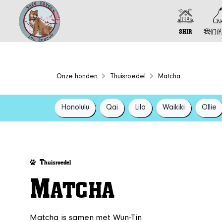
SHIR
我们
Onze honden
Thuisroedel
Matcha
Honolulu
Qai
Lilo
Waikiki
Ollie
T
huisroedel
M
ATCHA
Matcha is samen met Wun-Tin