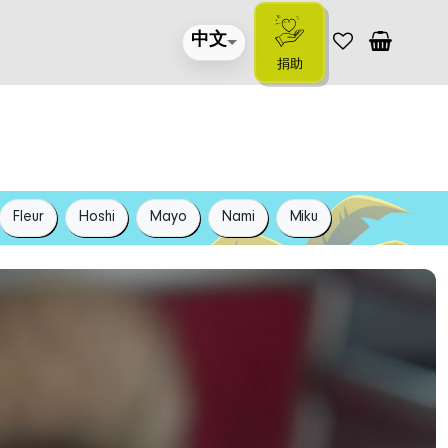
中文
捐助
Fleur
Hoshi
Mayo
Nami
Miku
Shoko
Ko