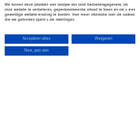
We kunnen deze plaatsen voor analyse van onze bezoekersgegevens, om
onze website te verbeteren, gepersonaliseerde inhoud te tonen en om u een
geweldige website-ervaring te bieden. Voor meer informatie over de cookies
die we gebruiken opent u de instellingen.
Accepteer alles
Weigeren
Nee, pas aan
新闻
我们的狗狗
海滩商店
联系
TWITCH 直播中
和
SHIR Crew 一起玩
我们在 Twitch 上直播游戏，狗狗 Qai 就趴在旁边的狗窝里一
同出镜。欢迎来看看、提问，并在直播中支持这些狗狗。