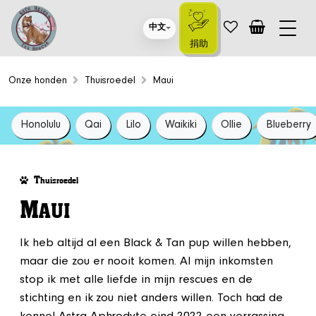
中文
捐助
Onze honden
Thuisroedel
Maui
Honolulu
Qai
Lilo
Waikiki
Ollie
Blueberry
T
huisroedel
M
AUI
Ik heb altijd al een Black & Tan pup willen hebben,
maar die zou er nooit komen. Al mijn inkomsten
stop ik met alle liefde in mijn rescues en de
stichting en ik zou niet anders willen. Toch had de